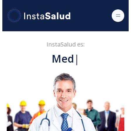
InstaSalud es:
Medic
|