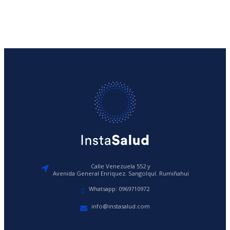
Calle Venezuela 552 y
Avenida General Enriquez. Sangolquí. Rumiñahui
Whatsapp: 0969710972
info@instasalud.com