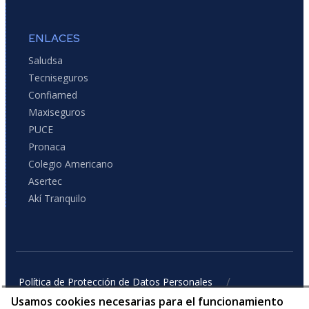
ENLACES
Saludsa
Tecniseguros
Confiamed
Maxiseguros
PUCE
Pronaca
Colegio Americano
Asertec
Akí Tranquilo
/
Política de Protección de Datos Personales
/
Ejercicio de Derechos de Titulares
Política de cookies
Usamos cookies necesarias para el funcionamiento